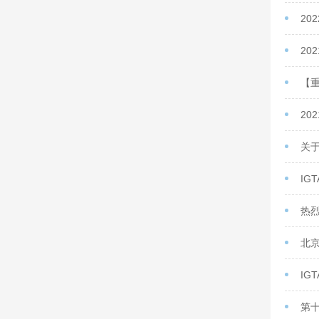
20
2
【
20
关
IG
热烈
北
IG
第十