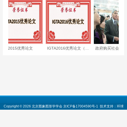
GTA2015优秀论文
IGTA2016优秀论文（附全文）
Copyright ©
2026
北京图象图形学学会
京ICP备17004590号-1
技术支持：环球
赛乐（北京）科技有限公司
地址：北京市海淀区中关村东路95号 邮编：100190
京公网安备
11010802032519号